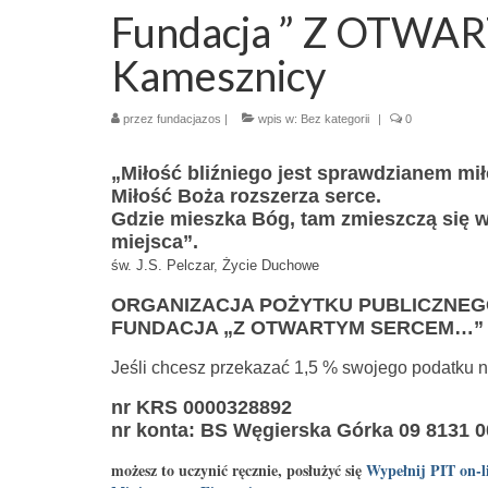
Fundacja ” Z OTW
Kamesznicy
przez
fundacjazos
|
wpis w:
Bez kategorii
|
0
„Miłość bliźniego jest sprawdzianem mił
Miłość Boża rozszerza serce.
Gdzie mieszka Bóg, tam zmieszczą się w
miejsca”.
św. J.S. Pelczar, Życie Duchowe
ORGANIZACJA POŻYTKU PUBLICZNE
FUNDACJA „Z OTWARTYM SERCEM…” im. 
Jeśli chcesz przekazać 1,5 % swojego podatku n
nr KRS 0000328892
nr konta: BS Węgierska Górka 09 8131 0
możesz to uczynić ręcznie, posłużyć się
Wypełnij PIT on-l