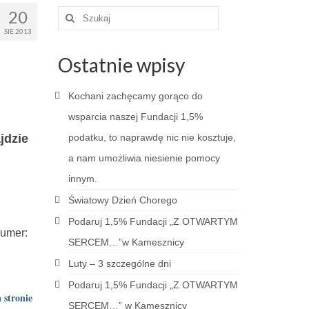
20
Szuklaj
w:
SIE 2013
Ostatnie wpisy
Kochani zachęcamy gorąco do
wsparcia naszej Fundacji 1,5%
ajdzie
podatku, to naprawdę nic nie kosztuje,
a nam umożliwia niesienie pomocy
innym.
Światowy Dzień Chorego
Podaruj 1,5% Fundacji „Z OTWARTYM
numer:
SERCEM…”w Kamesznicy
Luty – 3 szczególne dni
Podaruj 1,5% Fundacji „Z OTWARTYM
 stronie
SERCEM…” w Kamesznicy