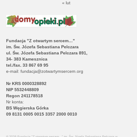
« lut
Fundacja "Z otwartym sercem…"
im. Św. Józefa Sebastiana Pelczara
ul. Św. Józefa Sebastiana Pelczara 891,
34- 383 Kamesznica
tel./fax. 33 867 69 95
e-mail:
fundacja@zotwartymsercem.org
Nr KRS 0000328892
NIP 5532448809
Regon 241178518
Nr konta:
BS Węgierska Górka
09 8131 0005 0015 3357 2000 0010
© 2026 Fundacja "Z otwartym sercem..." im. Św. Józefa Sebastiana Pelczara w