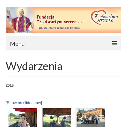
Menu
Strona główna
Wydarzenia
O nas
Wydarzenia
2016
Cele
[Show as slideshow]
Statut
Nasz patron