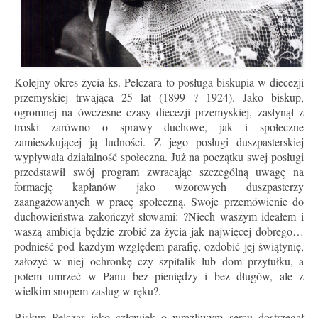
Kolejny okres życia ks. Pelczara to posługa biskupia w diecezji
przemyskiej trwająca 25 lat (1899 ? 1924). Jako biskup,
ogromnej na ówczesne czasy diecezji przemyskiej, zasłynął z
troski zarówno o sprawy duchowe, jak i społeczne
zamieszkującej ją ludności. Z jego posługi duszpasterskiej
wypływała działalność społeczna. Już na początku swej posługi
przedstawił swój program zwracając szczególną uwagę na
formację kapłanów jako wzorowych duszpasterzy
zaangażowanych w pracę społeczną. Swoje przemówienie do
duchowieństwa zakończył słowami: ?Niech waszym ideałem i
waszą ambicja będzie zrobić za życia jak najwięcej dobrego…
podnieść pod każdym względem parafię, ozdobić jej świątynię,
założyć w niej ochronkę czy szpitalik lub dom przytułku, a
potem umrzeć w Panu bez pieniędzy i bez długów, ale z
wielkim snopem zasług w ręku?.
Biskup Pelczar jako człowiek o wrażliwym sercu dostrzegał