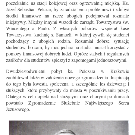
poczekalnie na stacji kolejowej oraz ogrzewalnię miejską. Ks.
Józef Sebastian Pelczar, by zaradzić temu problemowi i zdobyć
środki finansowe na rzecz ubogich podejmował rozmaite
inicjatywy. Między innymi wszedł do zarządu Towarzystwa św.
Wincentego a Paulo. Z własnych poborów wspierał kasę
Towarzystwa, kuchnię s. Samueli, w której żywili się studenci
pochodzący z ubogich rodzin. Rozumiał dobrze sytuację
studentów, bo sam, by móc jechać na studia musiał korzystać z
pomocy finansowej dobrych ludzi. Oprócz stałych i regularnych
zasiłków dla studentów spieszył z zapomogami jednorazowymi.
Dwudziestodwuletni pobyt ks. Pelczara w Krakowie
zaobfitował także w założenie nowego zgromadzenia. Inspiracją
do tego była kwestia społeczna, a szczególnie los dziewcząt i
służących, które przybywały do miasta w poszukiwaniu pracy.
Dlatego w celu opieki nad służącymi oraz chorymi po domach
powstało Zgromadzenie Służebnic Najświętszego Serca
Jezusowego.