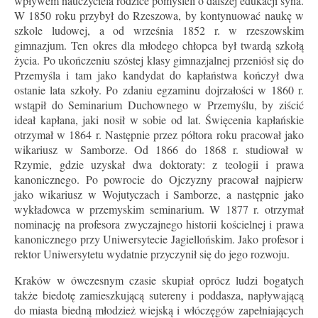
wpływem nauczyciela rodzice pomyśleli o dalszej edukacji syna.
W 1850 roku przybył do Rzeszowa, by kontynuować naukę w
szkole ludowej, a od września 1852 r. w rzeszowskim
gimnazjum. Ten okres dla młodego chłopca był twardą szkołą
życia. Po ukończeniu szóstej klasy gimnazjalnej przeniósł się do
Przemyśla i tam jako kandydat do kapłaństwa kończył dwa
ostanie lata szkoły. Po zdaniu egzaminu dojrzałości w 1860 r.
wstąpił do Seminarium Duchownego w Przemyślu, by ziścić
ideał kapłana, jaki nosił w sobie od lat. Święcenia kapłańskie
otrzymał w 1864 r. Następnie przez półtora roku pracował jako
wikariusz w Samborze. Od 1866 do 1868 r. studiował w
Rzymie, gdzie uzyskał dwa doktoraty: z teologii i prawa
kanonicznego. Po powrocie do Ojczyzny pracował najpierw
jako wikariusz w Wojutyczach i Samborze, a następnie jako
wykładowca w przemyskim seminarium. W 1877 r. otrzymał
nominację na profesora zwyczajnego historii kościelnej i prawa
kanonicznego przy Uniwersytecie Jagiellońskim. Jako profesor i
rektor Uniwersytetu wydatnie przyczynił się do jego rozwoju.
Kraków w ówczesnym czasie skupiał oprócz ludzi bogatych
także biedotę zamieszkującą sutereny i poddasza, napływającą
do miasta biedną młodzież wiejską i włóczęgów zapełniających