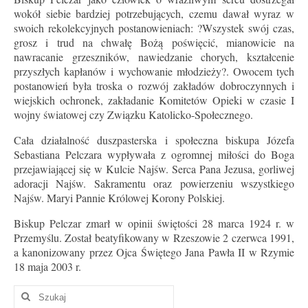
wokół siebie bardziej potrzebujących, czemu dawał wyraz w
swoich rekolekcyjnych postanowieniach: ?Wszystek swój czas,
grosz i trud na chwałę Bożą poświęcić, mianowicie na
nawracanie grzeszników, nawiedzanie chorych, kształcenie
przyszłych kapłanów i wychowanie młodzieży?. Owocem tych
postanowień była troska o rozwój zakładów dobroczynnych i
wiejskich ochronek, zakładanie Komitetów Opieki w czasie I
wojny światowej czy Związku Katolicko-Społecznego.
Cała działalność duszpasterska i społeczna biskupa Józefa
Sebastiana Pelczara wypływała z ogromnej miłości do Boga
przejawiającej się w Kulcie Najśw. Serca Pana Jezusa, gorliwej
adoracji Najśw. Sakramentu oraz powierzeniu wszystkiego
Najśw. Maryi Pannie Królowej Korony Polskiej.
Biskup Pelczar zmarł w opinii świętości 28 marca 1924 r. w
Przemyślu. Został beatyfikowany w Rzeszowie 2 czerwca 1991,
a kanonizowany przez Ojca Świętego Jana Pawła II w Rzymie
18 maja 2003 r.
Szuklaj
w: