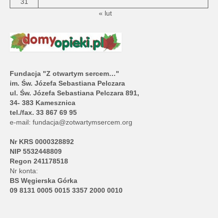
31
« lut
Fundacja "Z otwartym sercem…"
im. Św. Józefa Sebastiana Pelczara
ul. Św. Józefa Sebastiana Pelczara 891,
34- 383 Kamesznica
tel./fax. 33 867 69 95
e-mail:
fundacja@zotwartymsercem.org
Nr KRS 0000328892
NIP 5532448809
Regon 241178518
Nr konta:
BS Węgierska Górka
09 8131 0005 0015 3357 2000 0010