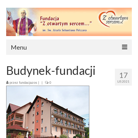
Menu
Strona główna
Budynek-fundacji
17
O nas
LIS 2021
przez
fundacjazos
|
|
0
Wydarzenia
Cele
Statut
Nasz patron