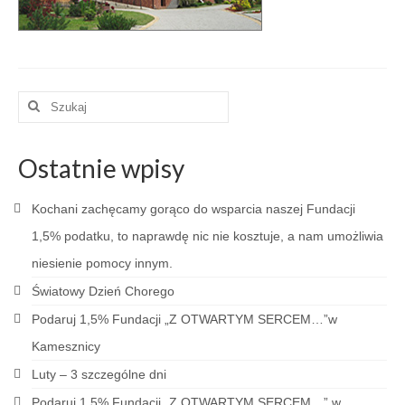
Zarząd
Kontakt
Intencje
Szuklaj
Sprawozdania
w:
RODO
Ostatnie wpisy
Kochani zachęcamy gorąco do wsparcia naszej Fundacji
1,5% podatku, to naprawdę nic nie kosztuje, a nam umożliwia
niesienie pomocy innym.
Światowy Dzień Chorego
Podaruj 1,5% Fundacji „Z OTWARTYM SERCEM…”w
Kamesznicy
Luty – 3 szczególne dni
Podaruj 1,5% Fundacji „Z OTWARTYM SERCEM…” w