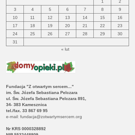
1
2
3
4
5
6
7
8
9
10
11
12
13
14
15
16
17
18
19
20
21
22
23
24
25
26
27
28
29
30
31
« lut
Fundacja "Z otwartym sercem…"
im. Św. Józefa Sebastiana Pelczara
ul. Św. Józefa Sebastiana Pelczara 891,
34- 383 Kamesznica
tel./fax. 33 867 69 95
e-mail:
fundacja@zotwartymsercem.org
Nr KRS 0000328892
NIP 5532448809