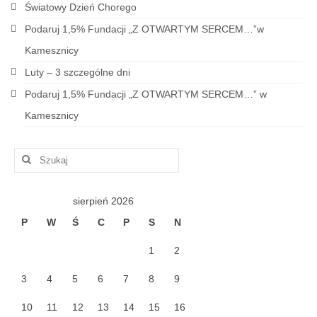
Światowy Dzień Chorego
Podaruj 1,5% Fundacji „Z OTWARTYM SERCEM…”w
Kamesznicy
Luty – 3 szczególne dni
Podaruj 1,5% Fundacji „Z OTWARTYM SERCEM…” w
Kamesznicy
Szuklaj
w:
sierpień 2026
P
W
Ś
C
P
S
N
1
2
3
4
5
6
7
8
9
10
11
12
13
14
15
16