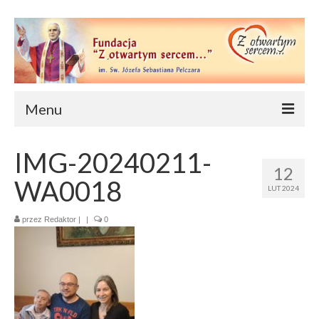
Menu
Strona główna
IMG-20240211-
12
O nas
WA0018
LUT 2024
Wydarzenia
przez
Redaktor
|
|
0
Cele
Statut
Nasz patron