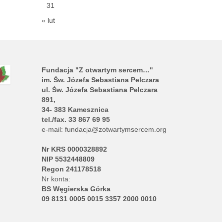
31
« lut
Fundacja "Z otwartym sercem…"
im. Św. Józefa Sebastiana Pelczara
ul. Św. Józefa Sebastiana Pelczara
891,
34- 383 Kamesznica
tel./fax. 33 867 69 95
e-mail:
fundacja@zotwartymsercem.org
Nr KRS 0000328892
NIP 5532448809
Regon 241178518
Nr konta:
BS Węgierska Górka
09 8131 0005 0015 3357 2000 0010