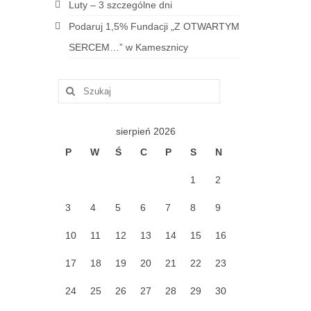
Luty – 3 szczególne dni
Podaruj 1,5% Fundacji „Z OTWARTYM
SERCEM…” w Kamesznicy
Szuklaj
w:
sierpień 2026
P
W
Ś
C
P
S
N
1
2
3
4
5
6
7
8
9
10
11
12
13
14
15
16
17
18
19
20
21
22
23
24
25
26
27
28
29
30